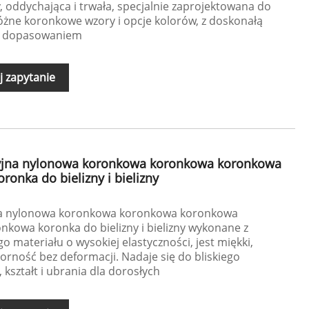
y, oddychająca i trwała, specjalnie zaprojektowana do
e różne koronkowe wzory i opcje kolorów, z doskonałą
ym dopasowaniem
j zapytanie
zyjna nylonowa koronkowa koronkowa koronkowa
ronka do bielizny i bielizny
na nylonowa koronkowa koronkowa koronkowa
nkowa koronka do bielizny i bielizny wykonane z
ateriału o wysokiej elastyczności, jest miękki,
orność bez deformacji. Nadaje się do bliskiego
a, kształt i ubrania dla dorosłych