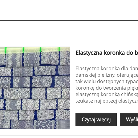
Elastyczna koronka do bi
Elastyczna koronka dla dam
damskiej bielizny, oferując
tak wielu dostępnych typac
koronkę do tworzenia piękn
elastyczną koronką chińską 
szukasz najlepszej elastyczn
Czytaj więcej
Wyśli