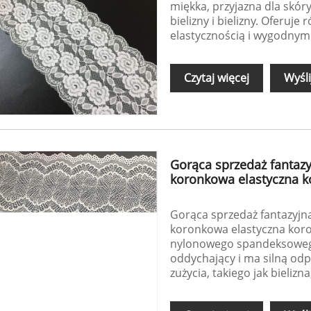
miękka, przyjazna dla skór
bielizny i bielizny. Oferuj
elastycznością i wygodn
Czytaj więcej
Wyśli
Gorąca sprzedaż fanta
koronkowa elastyczna ko
Gorąca sprzedaż fantazyj
koronkowa elastyczna koro
nylonowego spandeksowego m
oddychający i ma silną odp
zużycia, takiego jak bielizn