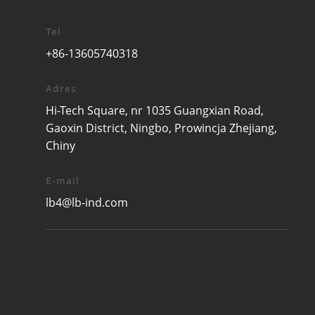
Tel
+86-13605740318
Adres
Hi-Tech Square, nr 1035 Guangxian Road,
Gaoxin District, Ningbo, Prowincja Zhejiang,
Chiny
E-mail
lb4@lb-ind.com