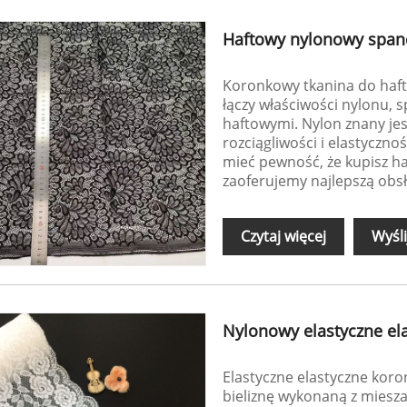
Haftowy nylonowy span
Koronkowy tkanina do haft
łączy właściwości nylonu, 
haftowymi. Nylon znany jest
rozciągliwości i elastyczno
mieć pewność, że kupisz ha
zaoferujemy najlepszą obs
Czytaj więcej
Wyśli
Nylonowy elastyczne el
Elastyczne elastyczne kor
bieliznę wykonaną z mieszan