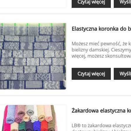
Czytaj więcej
Wyśli
Elastyczna koronka do b
Możesz mieć pewność, że k
bielizny damskiej. Cieszymy
więcej, możesz skonsultowa
Czytaj więcej
Wyśli
Żakardowa elastyczna ko
LB® to żakardowa elastycz