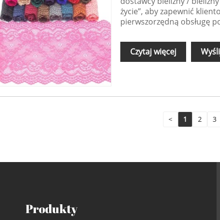
dostawcy bielizny / bielizn
życie”, aby zapewnić klient
pierwszorzędną obsługę p
Czytaj więcej
Wyśli
<
1
2
3
Produkty