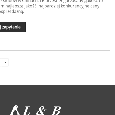
y / ślubów w Chinach. LB przestrzegał zasady „jakość to
om najlepszą jakość, najbardziej konkurencyjne ceny i
osprzedażną.
j zapytanie
>