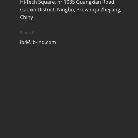
Hi-Tech Square, nr 1035 Guangxian Road,
Gaoxin District, Ningbo, Prowincja Zhejiang,
Chiny
E-mail
lb4@lb-ind.com