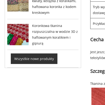
kwiaty, wstążka z koralikami,
haftowana koronka z kodem
Tryb wy
kreskowym
dostawy
Przykła
Koronkowa tkanina
rozpuszczalna w wodzie 3D z
haftowanym koralikiem i
Cecha 
gipiurą
Jest jesz
tekstyli
Wszystkie nowe produkty
Szczeg
Tkanina 