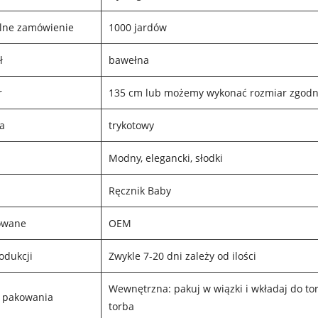
lne zamówienie
1000 jardów
ł
bawełna
r
135 cm lub możemy wykonać rozmiar zgodnie
a
trykotowy
Modny, elegancki, słodki
Ręcznik Baby
owane
OEM
odukcji
Zwykle 7-20 dni zależy od ilości
Wewnętrzna: pakuj w wiązki i wkładaj do to
 pakowania
torba