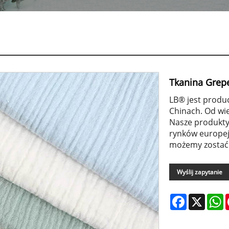
a
Tkanina Grep
LB® jest produ
Chinach. Od wie
Nasze produkty
rynków europej
możemy zostać
Wyślij zapytanie
Facebook
X
W