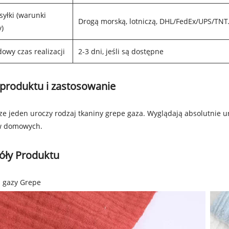
syłki (warunki
Drogą morską, lotniczą, DHL/FedEx/UPS/TNT
)
dowy czas realizacji
2-3 dni, jeśli są dostępne
produktu i zastosowanie
cze jeden uroczy rodzaj tkaniny grepe gaza. Wyglądają absolutnie u
ów domowych.
óły Produktu
z gazy Grepe