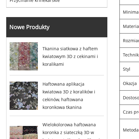
Przycinanie krinekarskie
Minima
Materia
Nowe Produkty
Rozmia
Tkanina siatkowa z haftem
Technik
kwiatowym 3D z cekinami i
koralikami
Styl
Okazja
Haftowana aplikacja
kwiatowa 3D z koralików i
Dostos
cekinów, haftowana
koronkowa tkanina
Czas pr
Wielokolorowa haftowana
Metoda
koronka z siateczką 3D w