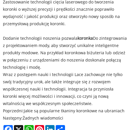
Zastosowanie technologii cięcia laserowego do tworzenia
koronki o wyższej precyzji i prędkości znacznie poprawiło
wydajność i jakość produkcji oraz otworzyło nowy sposób na
przemysłową produkcję koronki.
Dodanie technologii noszenia pozwala
koronka
Do zintegrowania
z projektowaniem mody, aby stworzyć unikalne inteligentne
produkty modowe. Na przykład koronkowa biżuteria lub odzież
w połączeniu z urządzeniami do noszenia doskonale połączą
technologię i modę.
Wraz z postępem nauki i technologii Lace zachowuje nie tylko
swój tradycyjny urok, ale także integruje się z rozwojem
współczesnej nauki i technologii. Integracja ta przyniosła
koronki więcej możliwości i innowacji, co czyni ją nową
witalnością we współczesnym społeczeństwie.
Poprzedni:
Jakie są popularne tkaniny koronkowe na ubraniach
Następny:
Żadnych wiadomości
Facebook
X
WhatsApp
Pinterest
LinkedIn
Share