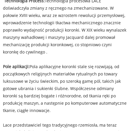
‌ Technologia Process:
Technologia procesowa LACE
doświadczyła zmiany z ręcznego na zmechanizowane. W
połowie XVIII wieku, wraz ze wzrostem rewolucji przemysłowej,
wprowadzenie technologii tkactwa mechanicznego znacznie
poprawiło wydajność produkcji koronki. W XIX wieku wynalazek
maszyny wahadłowej i maszyny Jacquard dalej promował
mechanizację produkcji koronkowej, co stopniowo czyni
koronkę do cywilnego ‌.
Pole aplikacji:
Pola aplikacyjne koronki stale się rozwijają, od
początkowych religijnych materiałów rytualnych po towary
luksusowe w życiu świeckim, po szeroką gamę pól, takich jak
gotowe ubrania i sukienki ślubne. Współczesne odmiany
koronki są bardziej bogate i różnorodne, od tkania ręki po
produkcję maszyn, a następnie po komputerowe automatyczne
tkanie, ciągłe innowacje.
Lace przedstawiciel tego tradycyjnego rzemiosła, ma teraz