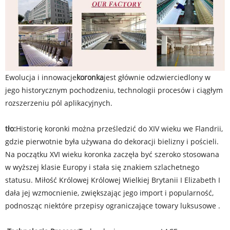
Ewolucja i innowacje
koronka
jest głównie odzwierciedlony w
jego historycznym pochodzeniu, technologii procesów i ciągłym
rozszerzeniu pól aplikacyjnych. ‌
tło:
Historię koronki można prześledzić do XIV wieku we Flandrii,
gdzie pierwotnie była używana do dekoracji bielizny i pościeli.
Na początku XVI wieku koronka zaczęła być szeroko stosowana
w wyższej klasie Europy i stała się znakiem szlachetnego
statusu. Miłość Królowej Królowej Wielkiej Brytanii I Elizabeth I
dała jej wzmocnienie, zwiększając jego import i popularność,
podnosząc niektóre przepisy ograniczające towary luksusowe ‌.