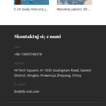
3 cm biały mleczny jedwab, rozpuszczalna w wodzie poliestrowa haftowana koronka
Wysokiej jakości 3D kwiatowy z koraliki haft haftowy z koronki
Skontaktuj się z nami
Tel
+86-13605740318
Adres
Hi-Tech Square, nr 1035 Guangxian Road, Gaoxin
District, Ningbo, Prowincja Zhejiang, Chiny
E-mail
lb4@lb-ind.com